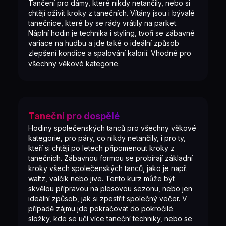
Tančení pro dámy, které nikdy netančily, nebo si
chtějí oživit kroky z tanečních. Vítány jsou i bývalé
tanečnice, které by se rády vrátily na parket.
Náplní hodin je technika i styling, tvoří se zábavné
variace na hudbu a jde také o ideální způsob
zlepšení kondice a spalování kalorií. Vhodné pro
všechny věkové kategorie.
Taneční pro dospělé
Hodiny společenských tanců pro všechny věkové
kategorie, pro páry, co nikdy netančily, i pro ty,
kteří si chtějí po letech připomenout kroky z
tanečních. Zábavnou formou se probírají základní
kroky všech společenských tanců, jako je např.
waltz, valčík nebo jive. Tento kurz může být
skvělou přípravou na plesovou sezonu, nebo jen
ideální způsob, jak si zpestřit společný večer. V
případě zájmu jde pokračovat do pokročilé
složky, kde se učí více taneční techniky, nebo se