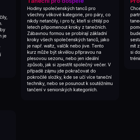
Taneční pro dospělé
Pro
Hodiny společenských tanců pro
Chce
všechny věkové kategorie, pro páry, co
part
ily,
nikdy netančily, i pro ty, kteří si chtějí po
tane
h.
letech připomenout kroky z tanečních.
pomo
 by
Zábavnou formou se probírají základní
bude
n je
kroky všech společenských tanců, jako
sest
je např. waltz, valčík nebo jive. Tento
mít 
í
kurz může být skvělou přípravou na
si d
í
plesovou sezonu, nebo jen ideální
trén
způsob, jak si zpestřit společný večer. V
případě zájmu jde pokračovat do
pokročilé složky, kde se učí více taneční
techniky, nebo se posunout k soutěžnímu
tančení v seniorských kategoriích.