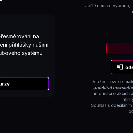
Ještě nemáte vybráno, a
n
 přesměrováni na
zení přihlášky našimi
lubového systému
📮
ode
Vložením své e-mailo
kurzy
„odebírat newslette
informací o akcích 
Infin
Souhlas s odesiláním
od