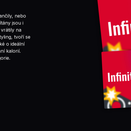
ančily, nebo
ítány jsou i
vrátily na
yling, tvoří se
é o ideální
í kalorií.
orie.