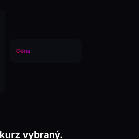
Cena
urz vybraný.