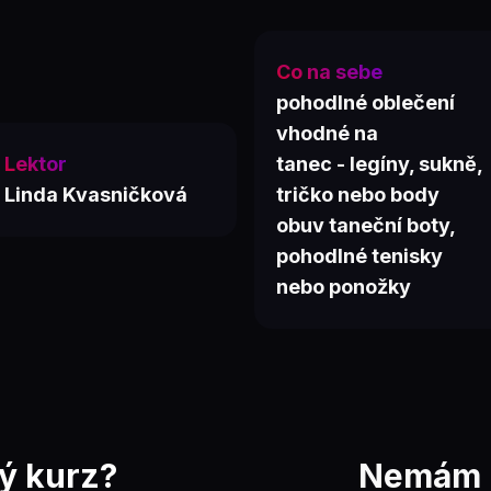
Co na sebe
pohodlné oblečení
vhodné na
Lektor
tanec - legíny, sukně,
Linda Kvasničková
tričko nebo body
obuv taneční boty,
pohodlné tenisky
nebo ponožky
ý kurz?
Nemám k