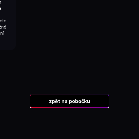
m
e
dete
žné
ní
zpět na pobočku