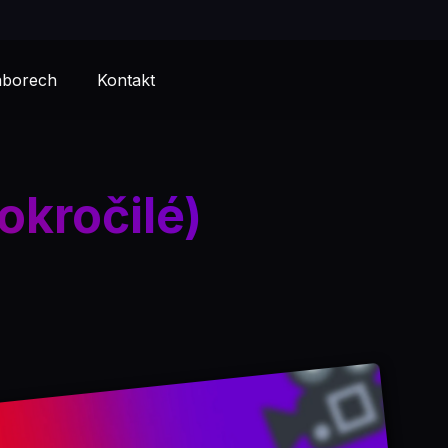
áborech
Kontakt
okročilé)