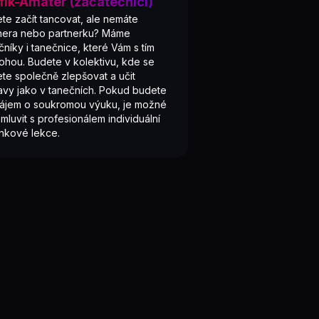
fík-Amatér (začátečníci)
te začít tancovat, ale nemáte
nera nebo partnerku? Máme
čníky i tanečnice, které Vám s tím
hou. Budete v kolektivu, kde se
te společně zlepšovat a učit
avy jako v tanečních. Pokud budete
zájem o soukromou výuku, je možné
omluvit s profesionálem individuální
inkové lekce.