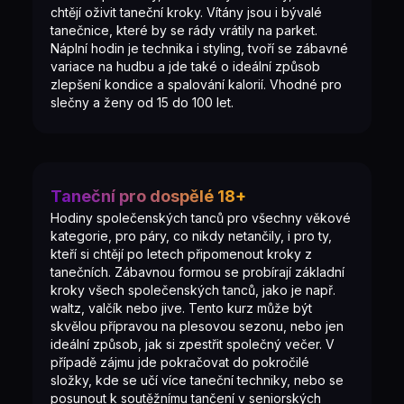
chtějí oživit taneční kroky. Vítány jsou i bývalé
tanečnice, které by se rády vrátily na parket.
Náplní hodin je technika i styling, tvoří se zábavné
variace na hudbu a jde také o ideální způsob
zlepšení kondice a spalování kalorií. Vhodné pro
slečny a ženy od 15 do 100 let.
Taneční pro dospělé 18+
Hodiny společenských tanců pro všechny věkové
kategorie, pro páry, co nikdy netančily, i pro ty,
kteří si chtějí po letech připomenout kroky z
tanečních. Zábavnou formou se probírají základní
kroky všech společenských tanců, jako je např.
waltz, valčík nebo jive. Tento kurz může být
skvělou přípravou na plesovou sezonu, nebo jen
ideální způsob, jak si zpestřit společný večer. V
případě zájmu jde pokračovat do pokročilé
složky, kde se učí více taneční techniky, nebo se
posunout k soutěžnímu tančení v seniorských