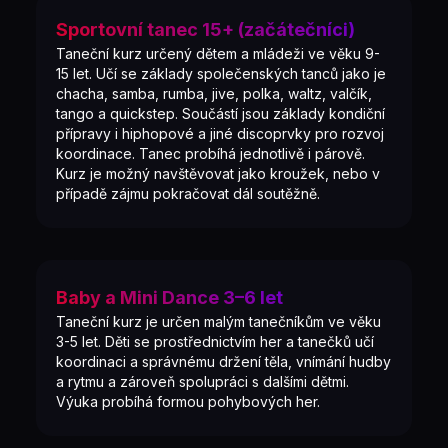
Sportovní tanec 15+ (začátečníci)
Taneční kurz určený dětem a mládeži ve věku 9-
15 let. Učí se základy společenských tanců jako je
chacha, samba, rumba, jive, polka, waltz, valčík,
tango a quickstep. Součástí jsou základy kondiční
přípravy i hiphopové a jiné discoprvky pro rozvoj
koordinace. Tanec probíhá jednotlivě i párově.
Kurz je možný navštěvovat jako kroužek, nebo v
případě zájmu pokračovat dál soutěžně.
Baby a Mini Dance 3–6 let
Taneční kurz je určen malým tanečníkům ve věku
3-5 let. Děti se prostřednictvím her a tanečků učí
koordinaci a správnému držení těla, vnímání hudby
a rytmu a zároveň spolupráci s dalšími dětmi.
Výuka probíhá formou pohybových her.